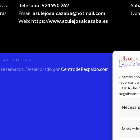
ras.
Teléfono: 924 950 262
Sáb
ras
Email:
azulejosalcazaba@hotmail.com
Dom
Web:
https://www.azulejosalcazaba.es
ICA DE COOKIES
s reservados. Desarrollado por
CentrodeRespaldo.com
Usamos cooki
recordando su
TODAS
las 
negativament
Necesari
Marketin