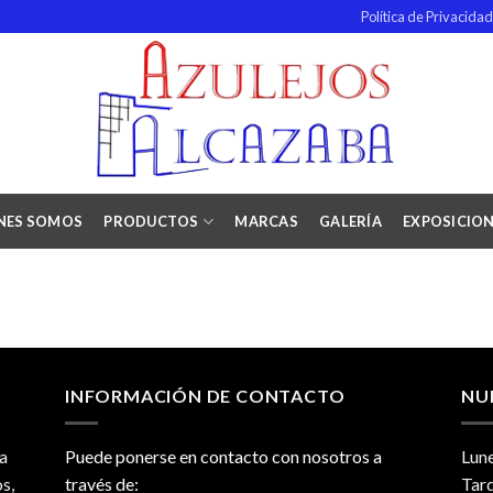
Política de Privacida
NES SOMOS
PRODUCTOS
MARCAS
GALERÍA
EXPOSICIO
INFORMACIÓN DE CONTACTO
NU
a
Puede ponerse en contacto con nosotros a
Lune
s,
través de:
Tard