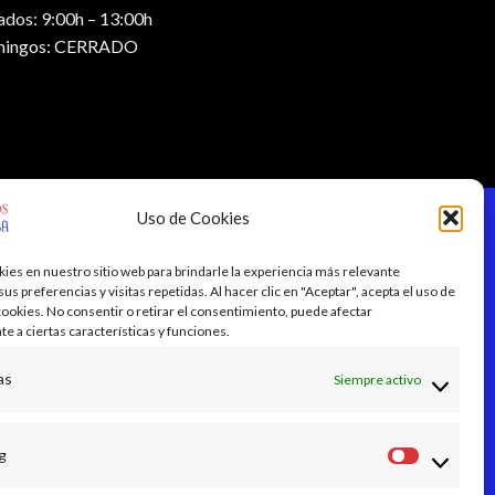
ados: 9:00h – 13:00h
ingos: CERRADO
Uso de Cookies
es en nuestro sitio web para brindarle la experiencia más relevante
s preferencias y visitas repetidas. Al hacer clic en "Aceptar", acepta el uso de
cookies. No consentir o retirar el consentimiento, puede afectar
e a ciertas características y funciones.
as
Siempre activo
g
Marketin