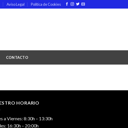
d
Aviso Legal
Política de Cookies
N
CONTACTO
ESTRO HORARIO
s a Viernes: 8:30h – 13:30h
es: 16:30h – 20:00h