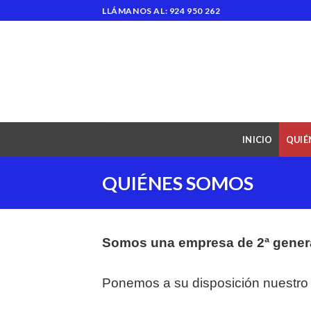
Skip
LLÁMANOS AL: 924 950 262
to
content
INICIO
QUIÉ
QUIÉNES SOMOS
Somos una empresa de 2ª generac
Ponemos a su disposición nuestro 