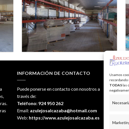
INFORMACIÓN DE CONTACTO
NU
Usamos cooki
recordando su
TODAS
las 
a
Puede ponerse en contacto con nosotros a
Lune
negativament
s,
través de:
Tard
Necesari
ras.
Teléfono: 924 950 262
Sáb
ras
Email:
azulejosalcazaba@hotmail.com
Dom
Web:
https://www.azulejosalcazaba.es
Marketin