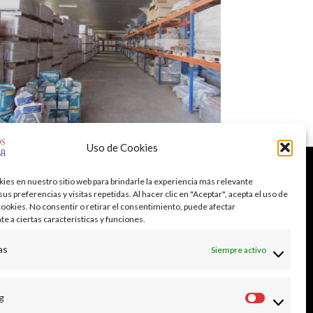
Uso de Cookies
ESTRO HORARIO
es en nuestro sitio web para brindarle la experiencia más relevante
s preferencias y visitas repetidas. Al hacer clic en "Aceptar", acepta el uso de
cookies. No consentir o retirar el consentimiento, puede afectar
s a Viernes: 8:30h – 13:30h
e a ciertas características y funciones.
es: 16:30h – 20:00h
as
ados: 9:00h – 13:00h
Siempre activo
ingos: CERRADO
g
Marketin