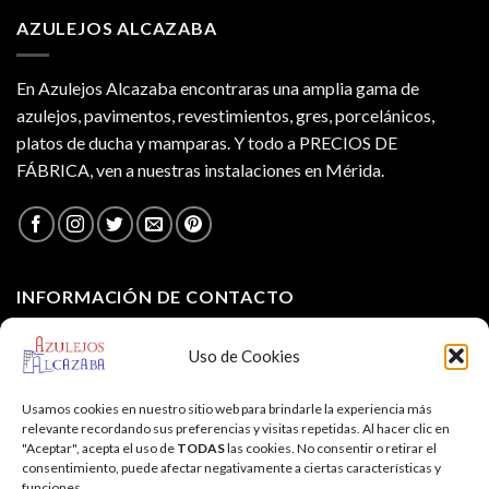
AZULEJOS ALCAZABA
En Azulejos Alcazaba encontraras una amplia gama de
azulejos, pavimentos, revestimientos, gres, porcelánicos,
platos de ducha y mamparas. Y todo a PRECIOS DE
FÁBRICA, ven a nuestras instalaciones en Mérida.
INFORMACIÓN DE CONTACTO
Puede ponerse en contacto con nosotros a través de:
Uso de Cookies
Teléfono: 924 950 262
Email:
azulejosalcazaba@hotmail.com
Usamos cookies en nuestro sitio web para brindarle la experiencia más
relevante recordando sus preferencias y visitas repetidas. Al hacer clic en
Web:
https://www.azulejosalcazaba.es
"Aceptar", acepta el uso de
TODAS
las cookies. No consentir o retirar el
consentimiento, puede afectar negativamente a ciertas características y
funciones.